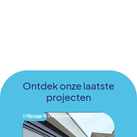
Ontdek onze laatste
projecten
Uitbouw & Verbouwing Ter Aar
Ter Aar